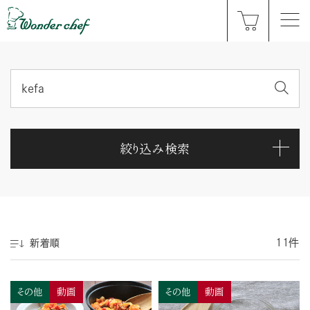
絞り込み検索
11件
新着順
その他
動画
その他
動画