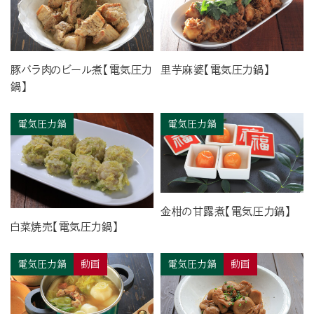
豚バラ肉のビール煮【電気圧力
里芋麻婆【電気圧力鍋】
鍋】
電気圧力鍋
電気圧力鍋
金柑の甘露煮【電気圧力鍋】
白菜焼売【電気圧力鍋】
電気圧力鍋
動画
電気圧力鍋
動画