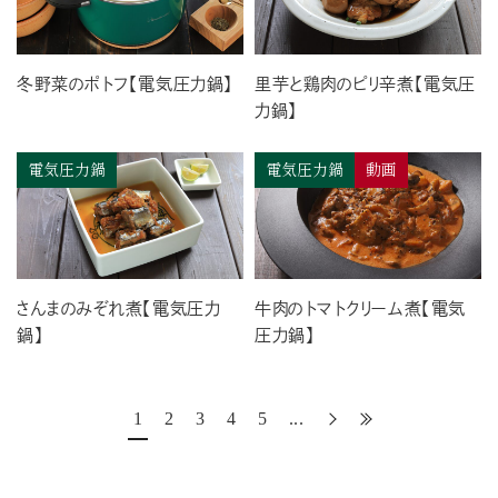
冬野菜のポトフ【電気圧力鍋】
里芋と鶏肉のピリ辛煮【電気圧
力鍋】
電気圧力鍋
電気圧力鍋
動画
さんまのみぞれ煮【電気圧力
牛肉のトマトクリーム煮【電気
鍋】
圧力鍋】
1
2
3
4
5
...