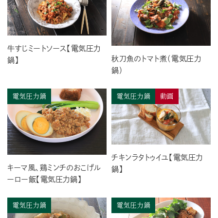
牛すじミートソース【電気圧力
秋刀魚のトマト煮（電気圧力
鍋】
鍋）
電気圧力鍋
電気圧力鍋
動画
チキンラタトゥイユ【電気圧力
キーマ風、鶏ミンチのおこげル
鍋】
ーロー飯【電気圧力鍋】
電気圧力鍋
電気圧力鍋