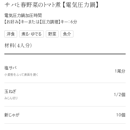
サバと春野菜のトマト煮 【電気圧力鍋】
電気圧力鍋加圧時間
【お好み】キーまたは【圧力調理】キー：６分
洋食
煮る・ゆでる
野菜
魚介
材料（４人分）
塩サバ
１尾分
小麦粉をふって表面を焼く
玉ねぎ
１/２個
みじん切り
新じゃが
１０個