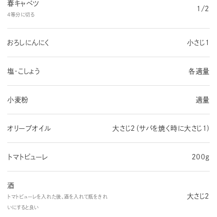
春キャベツ
１/２
４等分に切る
おろしにんにく
小さじ１
塩・こしょう
各適量
小麦粉
適量
オリーブオイル
大さじ２（サバを焼く時に大さじ1)
トマトピューレ
２００g
酒
大さじ２
トマトピューレを入れた後、酒を入れて瓶をきれ
いにすると良い