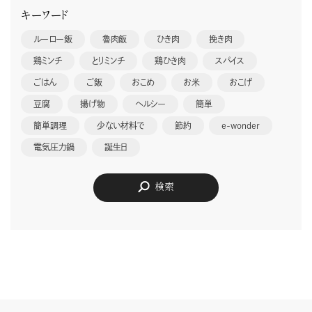
キーワード
ルーロー飯
魯肉飯
ひき肉
挽き肉
鶏ミンチ
とりミンチ
鶏ひき肉
スパイス
ごはん
ご飯
おこめ
お米
おこげ
豆腐
揚げ物
ヘルシー
簡単
簡単調理
少ない材料で
節約
e-wonder
電気圧力鍋
誕生日
検索