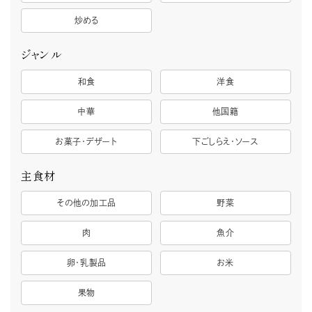
炒める
ジャンル
和食
洋食
中華
他国籍
お菓子・デザート
下ごしらえ・ソース
主食材
その他の加工品
野菜
肉
魚介
卵・乳製品
お米
果物