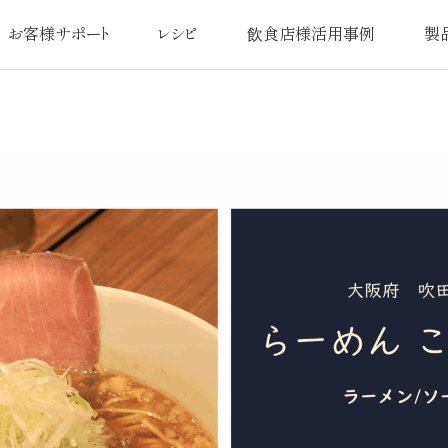
お客様サポート
レシピ
飲食店様活用事例
製
よくあるご質問
オリジナルレシピ
活用事例一覧
品質
扱説明書／交換用部品
日本最
使い方・お手入れ
アフターサ
注意事項
圧力鍋なべ
お問い合わせ
お
カタログ請求
ユーザー登録のお客様