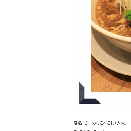
デリシャス缶詰
過去に販売した商品
全製品一覧
店名：
らーめんこれこれ（大阪）