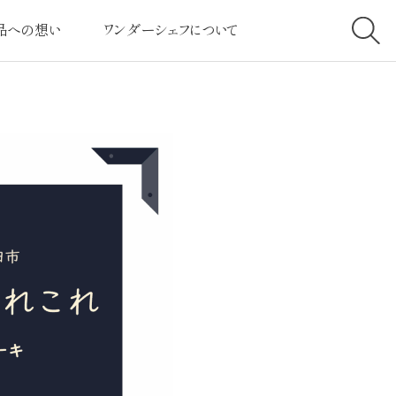
品への想い
ワンダーシェフについて
へのこだわり
社長挨拶
高クラスの圧力
経営理念
ービスへのこだわり
会社案内
とは・しくみについて
社会と共に
客様の声
採用情報