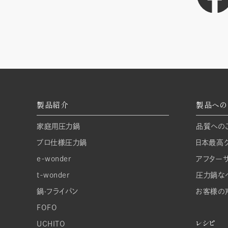
製品紹介
製品への
家庭⽤圧⼒鍋
品質への
プロ仕様圧⼒鍋
日本最高
e-wonder
アフター
t-wonder
圧力鍋な
鍋‧フライパン
お客様の
FOFO
レシピ
UCHITO