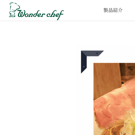
製品紹介
家庭⽤圧⼒鍋
プロ仕様圧⼒鍋
取
e-wonder
t-wonder
鍋‧フライパン
FOFO
UCHITO