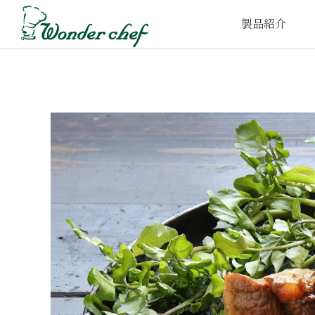
製品紹介
家庭⽤圧⼒鍋
プロ仕様圧⼒鍋
取
e-wonder
t-wonder
鍋‧フライパン
FOFO
UCHITO