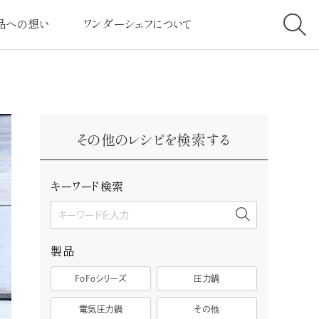
品への想い
ワンダーシェフについて
へのこだわり
社長挨拶
高クラスの圧力
経営理念
その他のレシピを検索する
ービスへのこだわり
会社案内
とは・しくみについて
社会と共に
キーワード検索
客様の声
採用情報
製品
FoFoシリーズ
圧力鍋
電気圧力鍋
その他