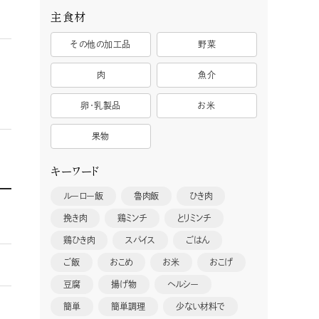
主食材
その他の加工品
野菜
肉
魚介
卵・乳製品
お米
果物
キーワード
ルーロー飯
魯肉飯
ひき肉
挽き肉
鶏ミンチ
とりミンチ
鶏ひき肉
スパイス
ごはん
ご飯
おこめ
お米
おこげ
豆腐
揚げ物
ヘルシー
簡単
簡単調理
少ない材料で