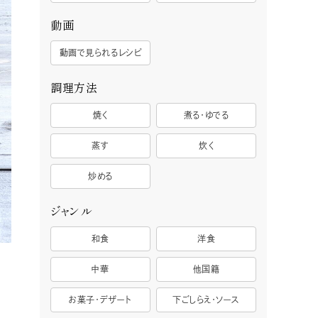
動画
動画で見られるレシピ
調理方法
焼く
煮る・ゆでる
蒸す
炊く
炒める
ジャンル
和食
洋食
中華
他国籍
お菓子・デザート
下ごしらえ・ソース