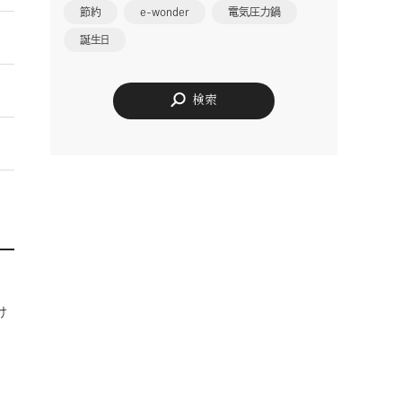
節約
e-wonder
電気圧力鍋
誕生日
検索
け