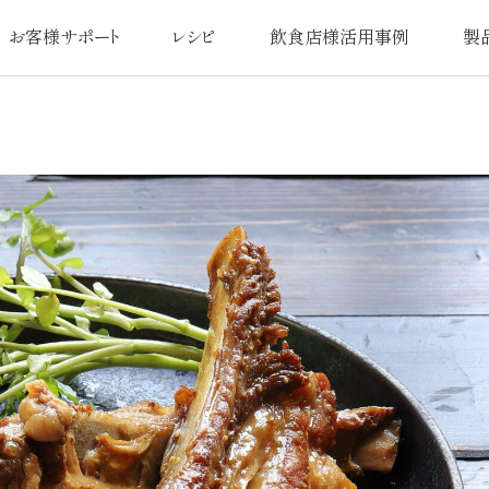
お客様サポート
レシピ
飲食店様活用事例
製
よくあるご質問
オリジナルレシピ
活用事例一覧
品質
扱説明書／交換用部品
日本最
使い方・お手入れ
アフターサ
注意事項
圧力鍋なべ
お問い合わせ
お
カタログ請求
ユーザー登録のお客様