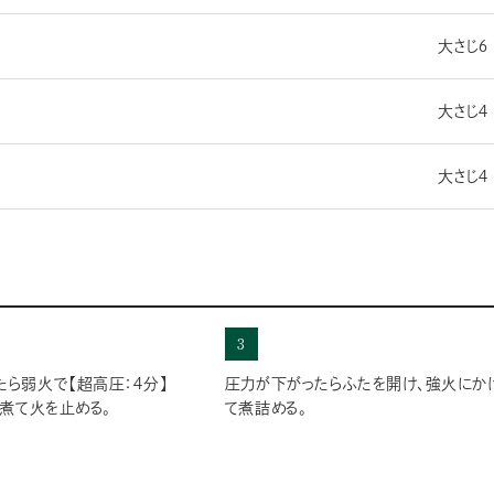
大さじ６
大さじ４
大さじ４
3
たら弱火で【超高圧：４分】
圧力が下がったらふたを開け、強火にか
】煮て火を止める。
て煮詰める。