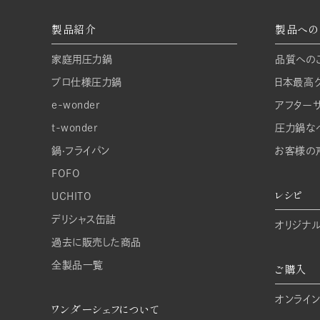
製品紹介
製品への
家庭⽤圧⼒鍋
品質への
プロ仕様圧⼒鍋
日本最高
e-wonder
アフター
t-wonder
圧力鍋な
鍋‧フライパン
お客様の
FOFO
レシピ
UCHITO
デリシャス缶詰
オリジナ
過去に販売した商品
全製品一覧
ご購入
オンライン
ワンダーシェフについて