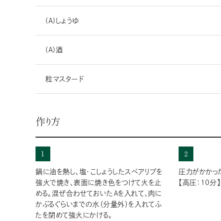
(A)しょうゆ
(A)酒
粒マスタード
作り方
1
2
鍋に油を熱し、塩・こしょうしたスペアリブを
圧力がかかっ
強火で焼き、表面に焼き色をつけて火を止
【高圧：１０分
める。混ぜ合わせておいたＡを入れて、肉に
かぶるぐらいまでの水（分量外）を入れてふ
たを閉めて強火にかける。