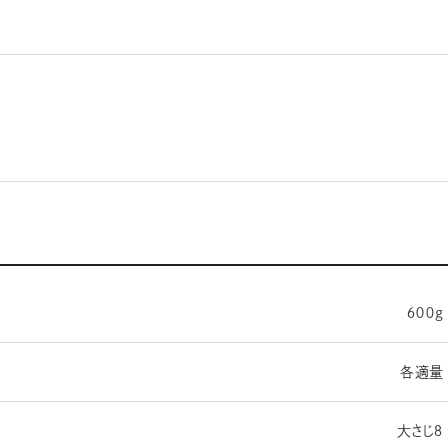
６００g
各適量
大さじ８