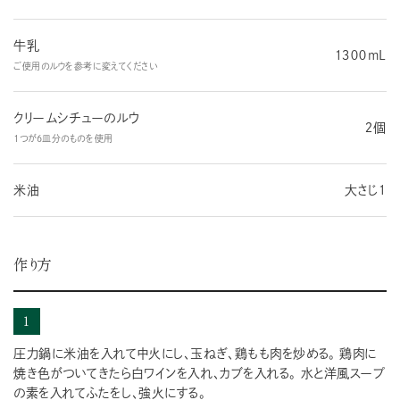
牛乳
１３００mL
ご使用のルウを参考に変えてください
クリームシチューのルウ
２個
1つが6皿分のものを使用
米油
大さじ１
作り方
1
圧力鍋に米油を入れて中火にし、玉ねぎ、鶏もも肉を炒める。 鶏肉に
焼き色がついてきたら白ワインを入れ、カブを入れる。 水と洋風スープ
の素を入れてふたをし、強火にする。