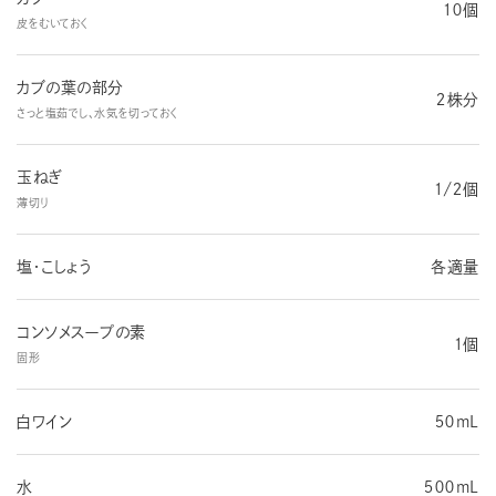
１０個
皮をむいておく
カブの葉の部分
２株分
さっと塩茹でし、水気を切っておく
玉ねぎ
１/２個
薄切り
塩・こしょう
各適量
コンソメスープの素
１個
固形
白ワイン
５０mL
水
５００mL