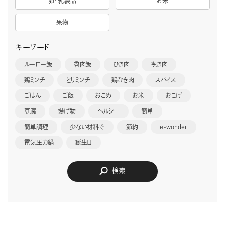
卵・乳製品
お米
果物
キーワード
ルーロー飯
魯肉飯
ひき肉
挽き肉
鶏ミンチ
とりミンチ
鶏ひき肉
スパイス
ごはん
ご飯
おこめ
お米
おこげ
豆腐
揚げ物
ヘルシー
簡単
簡単調理
少ない材料で
節約
e-wonder
電気圧力鍋
誕生日
検索