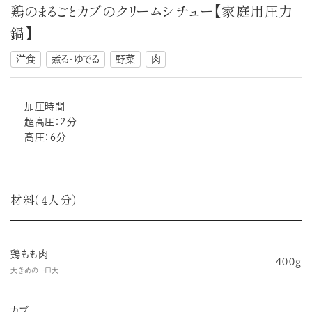
鶏のまるごとカブのクリームシチュー【家庭用圧力
鍋】
洋食
煮る・ゆでる
野菜
肉
加圧時間
超高圧：２分
高圧：６分
材料（４人分）
鶏もも肉
４００ℊ
大きめの一口大
カブ