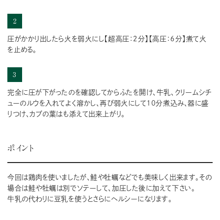
2
圧がかかり出したら火を弱火にし【超高圧：２分】【高圧：６分】煮て火
を止める。
3
完全に圧が下がったのを確認してからふたを開け、牛乳、クリームシチ
ューのルウを入れてよく溶かし、再び弱火にして10分煮込み、器に盛
りつけ、カブの葉はも添えて出来上がり。
ポイント
今回は鶏肉を使いましたが、鮭や牡蠣などでも美味しく出来ます。その
場合は鮭や牡蠣は別でソテーして、加圧した後に加えて下さい。
牛乳の代わりに豆乳を使うとさらにヘルシーになります。