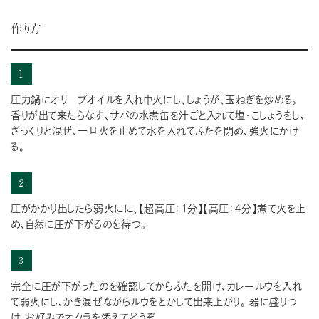
作り方
1
圧力鍋にオリーブオイルを入れ中火にし、しょうが、玉ねぎを炒める。
香りが出て来たらなす、サバの水煮缶を汁ごと入れて塩・こしょうをし、
ざっくりと混ぜ、一旦火を止めて水を入れてふたを閉め、強火にかけ
る。
2
圧がかかり出したら弱火にに、【超高圧：１分】【高圧：４分】煮て火を止
め、自然に圧が下がるのを待つ。
3
完全に圧が下がったのを確認してからふたを開け、カレールウを入れ
て弱火にし、かき混ぜながらルウをとかして出来上がり。 器に盛りつ
け、お好みでオクラを添えてどうぞ。