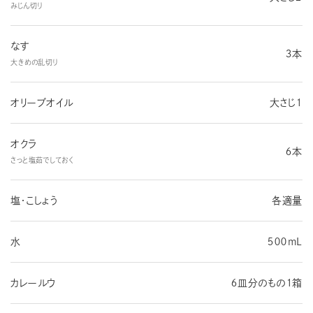
みじん切り
なす
３本
大きめの乱切り
オリーブオイル
大さじ１
オクラ
６本
さっと塩茹でしておく
塩・こしょう
各適量
水
５００mL
カレールウ
６皿分のもの１箱