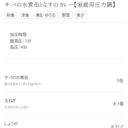
サバの水煮缶となすのカレー【家庭用圧力鍋】
和食
洋食
煮る・ゆでる
野菜
魚介
加圧時間
超高圧：１分
高圧：４分
サバの水煮缶
３缶
煮汁も含めて１缶１９０gのもの
玉ねぎ
大１個
大きめのみじん切り
しょうが
大さじ２