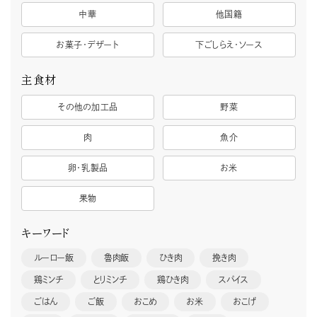
中華
他国籍
お菓子・デザート
下ごしらえ・ソース
主食材
その他の加工品
野菜
肉
魚介
卵・乳製品
お米
果物
キーワード
ルーロー飯
魯肉飯
ひき肉
挽き肉
鶏ミンチ
とりミンチ
鶏ひき肉
スパイス
ごはん
ご飯
おこめ
お米
おこげ