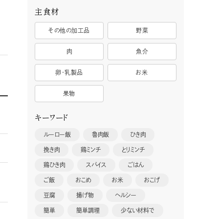
主食材
その他の加工品
野菜
肉
魚介
卵・乳製品
お米
果物
キーワード
ルーロー飯
魯肉飯
ひき肉
挽き肉
鶏ミンチ
とりミンチ
鶏ひき肉
スパイス
ごはん
ご飯
おこめ
お米
おこげ
豆腐
揚げ物
ヘルシー
簡単
簡単調理
少ない材料で