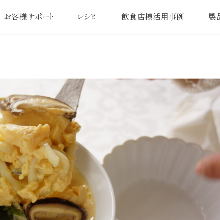
お客様サポート
レシピ
飲食店様活用事例
製
よくあるご質問
オリジナルレシピ
活用事例一覧
品質
扱説明書／交換用部品
日本最
使い方・お手入れ
アフターサ
注意事項
圧力鍋なべ
お問い合わせ
お
カタログ請求
ユーザー登録のお客様