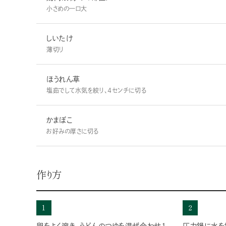
小さめの一口大
しいたけ
薄切り
ほうれん草
塩茹でして水気を絞り、４センチに切る
かまぼこ
お好みの厚さに切る
作り方
1
2