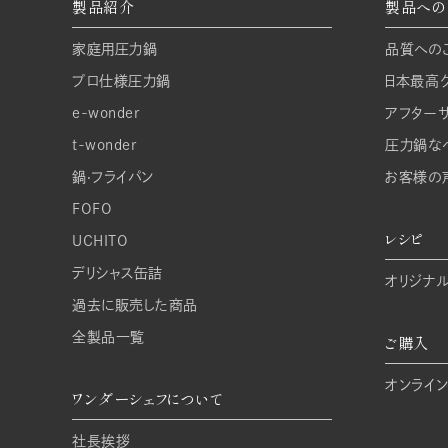
製品紹介
製品への
家庭⽤圧⼒鍋
品質への
プロ仕様圧⼒鍋
日本最高
e-wonder
アフター
t-wonder
圧力鍋な
鍋‧フライパン
お客様の
FOFO
レシピ
UCHITO
デリシャス缶詰
オリジナ
過去に販売した商品
全製品一覧
ご購入
オンライン
ワンダーシェフについて
社長挨拶