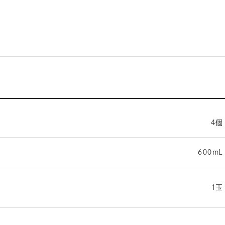
４個
６００mL
１玉