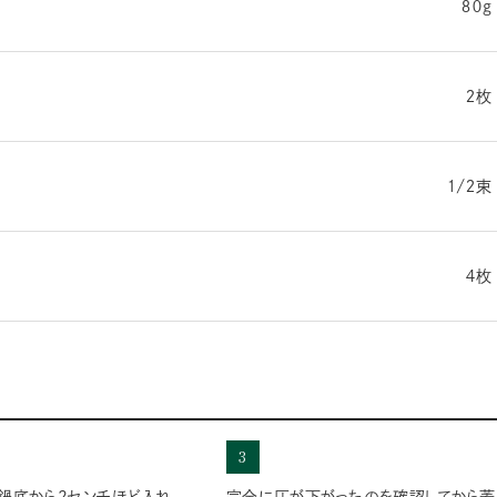
８０g
２枚
１/２束
４枚
3