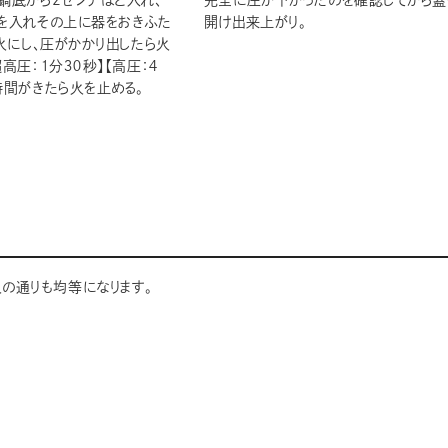
鍋底から2センチほど入れ、
完全に圧が下がったのを確認してから蓋
を入れその上に器をおきふた
開け出来上がり。
火にし、圧がかかり出したら火
高圧：１分３０秒】【高圧：４
時間がきたら火を止める。
の通りも均等になります。