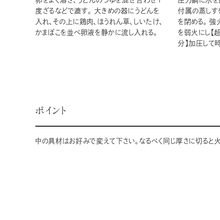
卵をよく溶き、うどんのつゆを混ぜ合わせ1
圧力鍋に水を
度ざるなどで漉す。 大きめの器にうどんを
付属の蒸しす
入れ、その上に鶏肉、ほうれん草、しいたけ、
を閉める。 強
かまぼこを並べ卵液を静かに流し入れる。
を弱火にし【超
分】加圧して
ポイント
中の具材はお好みで変えて下さい。なるべく同じ厚さに切ると火