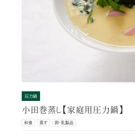
デリシャス缶詰
過去に販売した商品
全製品一覧
圧力鍋
小田巻蒸し【家庭用圧力鍋】
和食
蒸す
卵・乳製品