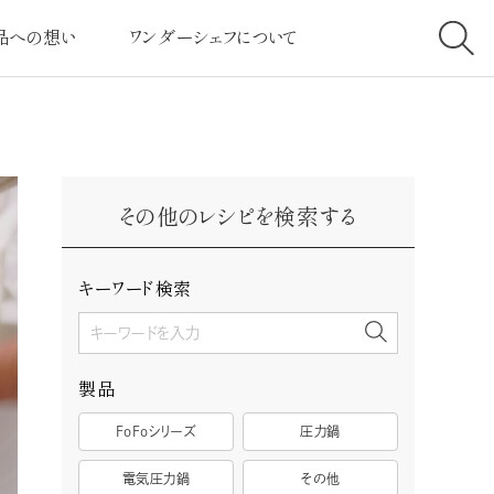
品への想い
ワンダーシェフについて
へのこだわり
社長挨拶
高クラスの圧力
経営理念
その他のレシピを検索する
ービスへのこだわり
会社案内
とは・しくみについて
社会と共に
キーワード検索
客様の声
採用情報
製品
FoFoシリーズ
圧力鍋
電気圧力鍋
その他