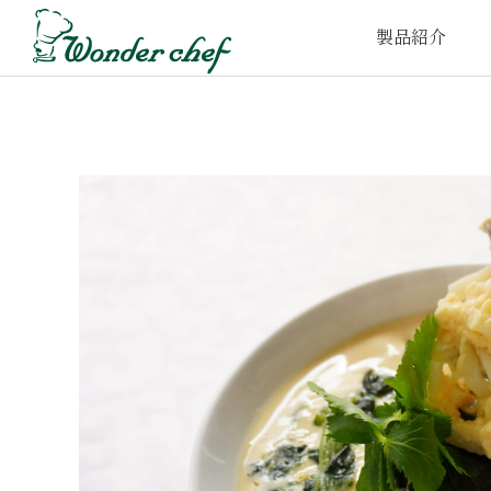
製品紹介
家庭⽤圧⼒鍋
プロ仕様圧⼒鍋
取
e-wonder
t-wonder
鍋‧フライパン
FOFO
UCHITO