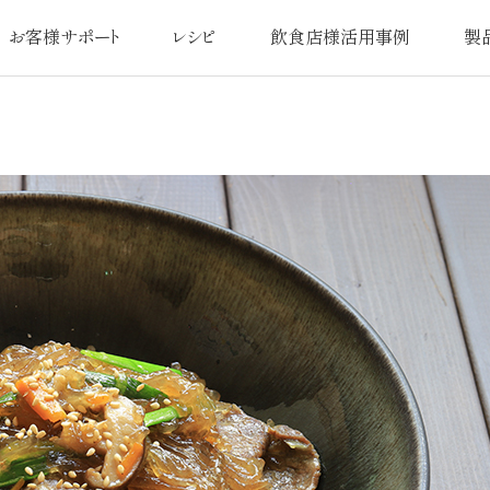
お客様サポート
レシピ
飲食店様活用事例
製
よくあるご質問
オリジナルレシピ
活用事例一覧
品質
扱説明書／交換用部品
日本最
使い方・お手入れ
アフターサ
注意事項
圧力鍋なべ
お問い合わせ
お
カタログ請求
ユーザー登録のお客様