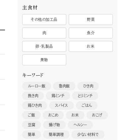
主食材
その他の加工品
野菜
肉
魚介
卵・乳製品
お米
果物
キーワード
ルーロー飯
魯肉飯
ひき肉
挽き肉
鶏ミンチ
とりミンチ
鶏ひき肉
スパイス
ごはん
ご飯
おこめ
お米
おこげ
豆腐
揚げ物
ヘルシー
簡単
簡単調理
少ない材料で