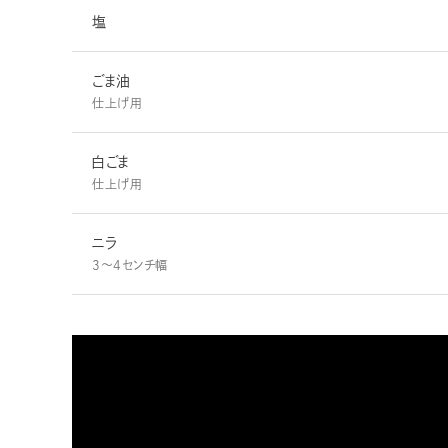
塩
ごま油
仕上げ用
白ごま
仕上げ用
ニラ
3～4センチ幅