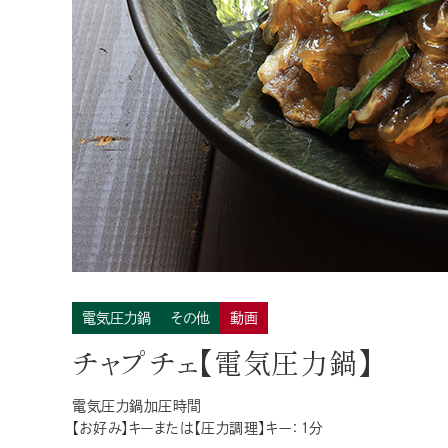
デリシャス缶詰
過去に販売した商品
全製品一覧
電気圧力鍋
その他
動画
チャプチェ【電気圧力鍋】
電気圧力鍋加圧時間
【お好み】キーまたは【圧力調理】キー：１分