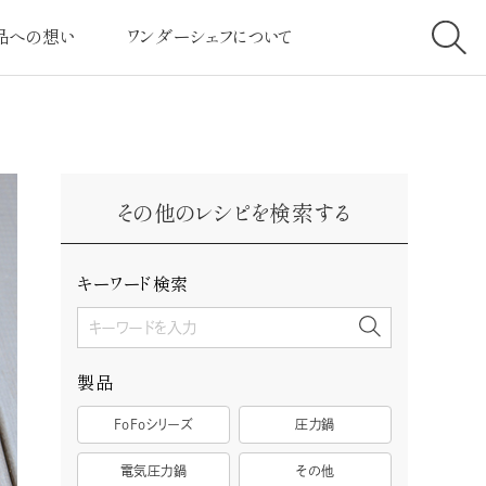
品への想い
ワンダーシェフについて
へのこだわり
社長挨拶
高クラスの圧力
経営理念
その他のレシピを検索する
ービスへのこだわり
会社案内
とは・しくみについて
社会と共に
キーワード検索
客様の声
採用情報
製品
FoFoシリーズ
圧力鍋
電気圧力鍋
その他