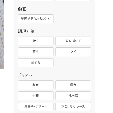
動画
動画で見られるレシピ
調理方法
焼く
煮る・ゆでる
蒸す
炊く
炒める
ジャンル
和食
洋食
中華
他国籍
お菓子・デザート
下ごしらえ・ソース