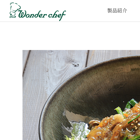
製品紹介
家庭⽤圧⼒鍋
プロ仕様圧⼒鍋
取
e-wonder
t-wonder
鍋‧フライパン
FOFO
UCHITO