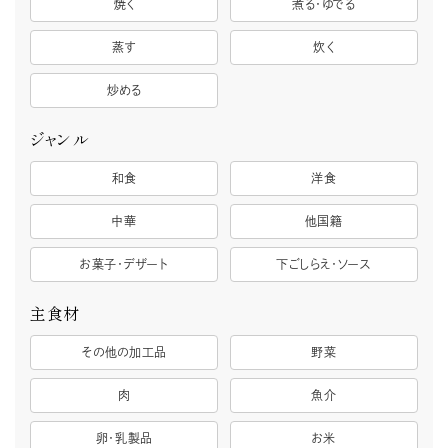
焼く
煮る・ゆでる
蒸す
炊く
炒める
ジャンル
和食
洋食
中華
他国籍
お菓子・デザート
下ごしらえ・ソース
主食材
その他の加工品
野菜
肉
魚介
卵・乳製品
お米