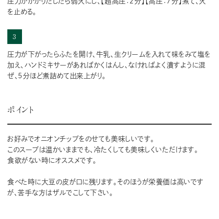
圧力がかかりだしたら弱火にし、【超高圧：２分】【高圧：７分】煮て、火
を止める。
3
圧力が下がったらふたを開け、牛乳、生クリームを入れて味をみて塩を
加え、ハンドミキサーがあればかくはんし、なければよく潰すように混
ぜ、５分ほど煮詰めて出来上がり。
ポイント
お好みでオニオンチップをのせても美味しいです。
このスープは温かいままでも、冷たくしても美味しくいただけます。
食欲がない時にオススメです。
食べた時に大豆の皮が口に残ります。そのほうが栄養価は高いです
が、苦手な方はザルでこして下さい。