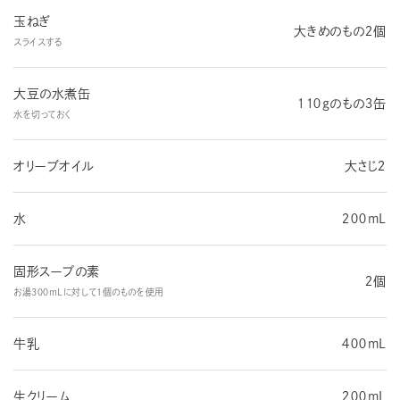
玉ねぎ
大きめのもの２個
スライスする
大豆の水煮缶
１１０gのもの３缶
水を切っておく
オリーブオイル
大さじ２
水
２００mL
固形スープの素
２個
お湯３００mLに対して１個のものを使用
牛乳
４００mL
生クリーム
２００mL