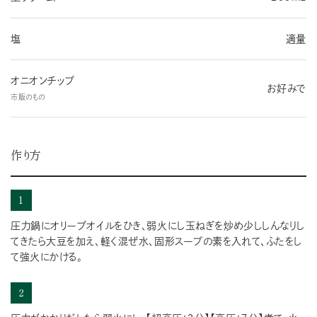
塩
適量
オニオンチップ
お好みで
市販のもの
作り方
1
圧力鍋にオリーブオイルをひき、弱火にし玉ねぎを炒め少ししんなりし
てきたら大豆を加え、軽く混ぜ水、固形スープの素を入れて、ふたをし
て強火にかける。
2