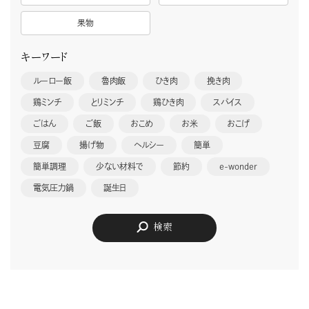
果物
キーワード
ルーロー飯
魯肉飯
ひき肉
挽き肉
鶏ミンチ
とりミンチ
鶏ひき肉
スパイス
ごはん
ご飯
おこめ
お米
おこげ
豆腐
揚げ物
ヘルシー
簡単
簡単調理
少ない材料で
節約
e-wonder
電気圧力鍋
誕生日
検索