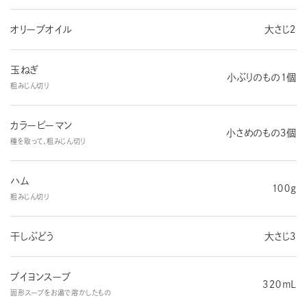
オリーブオイル
大さじ２
玉ねぎ
小ぶりのもの１個
粗みじん切り
カラーピーマン
小さめのもの３個
種を取って、粗みじん切り
ハム
１００g
粗みじん切り
干しぶどう
大さじ３
ブイヨンスープ
３２０mL
固形スープをお湯で溶かしたもの