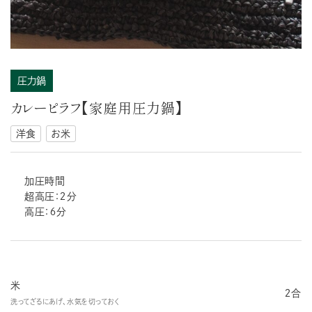
圧力鍋
カレーピラフ【家庭用圧力鍋】
洋食
お米
加圧時間
超高圧：２分
高圧：６分
米
２合
洗ってざるにあげ、水気を切っておく