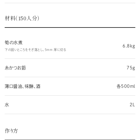
材料（150人分）
筍の水煮
6.8kg
下の固いところをそぎ落とし、5mm 厚に切る
糸かつお節
75g
薄口醤油、味醂、酒
各500ml
水
２L
作り方