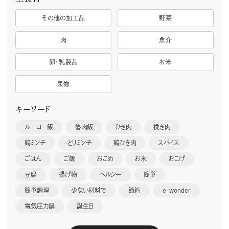
その他の加工品
野菜
肉
魚介
卵・乳製品
お米
果物
キーワード
ルーロー飯
魯肉飯
ひき肉
挽き肉
鶏ミンチ
とりミンチ
鶏ひき肉
スパイス
ごはん
ご飯
おこめ
お米
おこげ
豆腐
揚げ物
ヘルシー
簡単
簡単調理
少ない材料で
節約
e-wonder
電気圧力鍋
誕生日