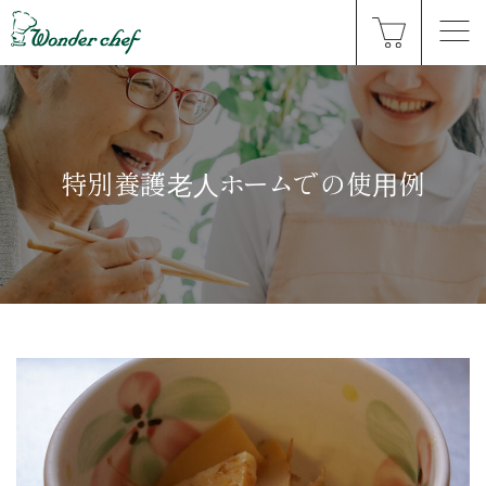
特別養護⽼⼈ホームでの使⽤例