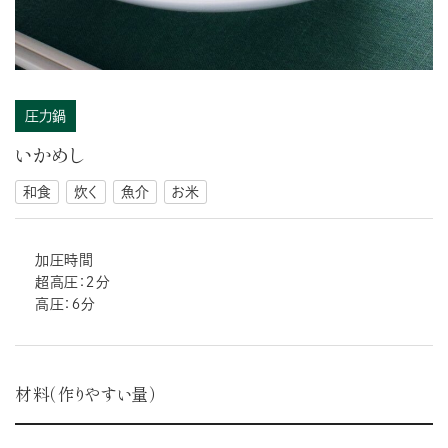
圧力鍋
いかめし
和食
炊く
魚介
お米
加圧時間
超高圧：２分
高圧：６分
材料（作りやすい量）