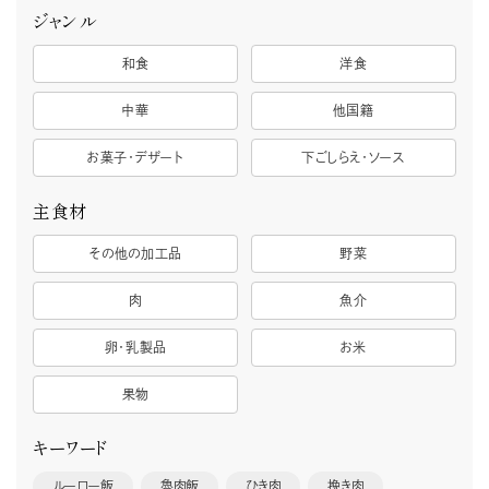
ジャンル
和食
洋食
中華
他国籍
お菓子・デザート
下ごしらえ・ソース
主食材
その他の加工品
野菜
肉
魚介
卵・乳製品
お米
果物
キーワード
ルーロー飯
魯肉飯
ひき肉
挽き肉