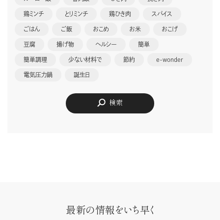
鶏ミンチ
とりミンチ
鶏ひき肉
スパイス
ごはん
ご飯
おこめ
お米
おこげ
豆腐
揚げ物
ヘルシー
簡単
簡単調理
少ない材料で
節約
e-wonder
電気圧力鍋
誕生日
検索
最新の情報をいち早く