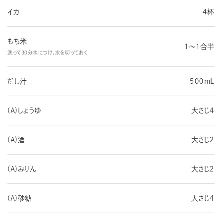
イカ
４杯
もち米
１～１合半
洗って３０分水につけ、水を切っておく
だし汁
５００mL
(A)しょうゆ
大さじ４
(A)酒
大さじ２
(A)みりん
大さじ２
(A)砂糖
大さじ４