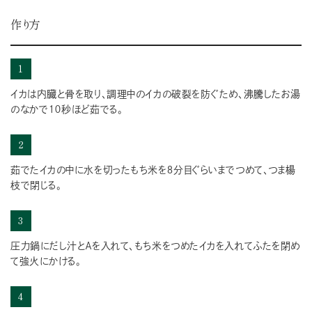
作り方
1
イカは内臓と骨を取り、調理中のイカの破裂を防ぐため、沸騰したお湯
のなかで１０秒ほど茹でる。
2
茹でたイカの中に水を切ったもち米を８分目ぐらいまでつめて、つま楊
枝で閉じる。
3
圧力鍋にだし汁とＡを入れて、もち米をつめたイカを入れてふたを閉め
て強火にかける。
4