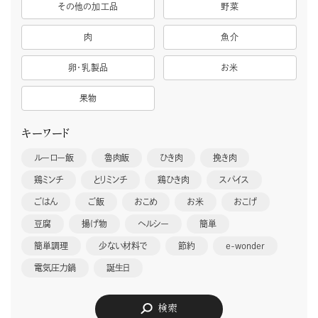
その他の加工品
野菜
肉
魚介
卵・乳製品
お米
果物
キーワード
ルーロー飯
魯肉飯
ひき肉
挽き肉
鶏ミンチ
とりミンチ
鶏ひき肉
スパイス
ごはん
ご飯
おこめ
お米
おこげ
豆腐
揚げ物
ヘルシー
簡単
簡単調理
少ない材料で
節約
e-wonder
電気圧力鍋
誕生日
検索