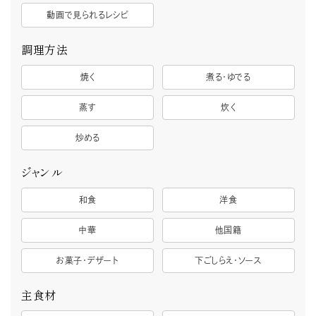
動画で見られるレシピ
調理方法
焼く
煮る・ゆでる
蒸す
炊く
炒める
ジャンル
和食
洋食
中華
他国籍
お菓子・デザート
下ごしらえ・ソース
主食材