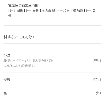
電気圧力鍋加圧時間
【圧力調理】キー：６分 【圧力調理】キー：６分 【追加熱】キー：２
分
材料（8～10人分）
小豆
300ℊ
別の鍋に水1200mlと入れ、強火で5分煮てざる
に上げる。これを2回繰り返す。
砂糖
225ℊ
塩
少々