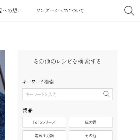
品への想い
ワンダーシェフについて
へのこだわり
社長挨拶
高クラスの圧力
経営理念
その他のレシピを検索する
ービスへのこだわり
会社案内
とは・しくみについて
社会と共に
キーワード検索
客様の声
採用情報
製品
FoFoシリーズ
圧力鍋
電気圧力鍋
その他