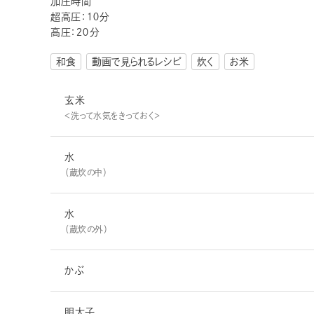
加圧時間
超高圧：１０分
高圧：２０分
和食
動画で見られるレシピ
炊く
お米
玄米
＜洗って水気をきっておく＞
水
（蔵炊の中）
水
（蔵炊の外）
かぶ
明太子