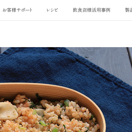
お客様サポート
レシピ
飲食店様活用事例
製
よくあるご質問
オリジナルレシピ
活用事例一覧
品質
扱説明書／交換用部品
日本最
使い方・お手入れ
アフターサ
注意事項
圧力鍋なべ
お問い合わせ
お
カタログ請求
ユーザー登録のお客様