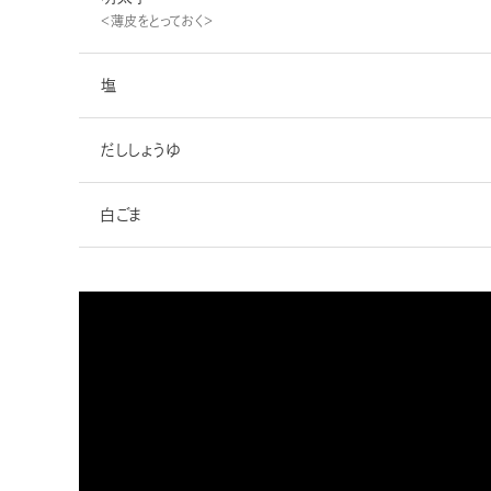
＜薄皮をとっておく＞
塩
だししょうゆ
白ごま