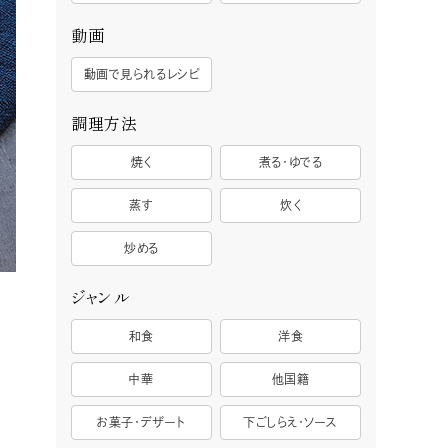
動画
動画で見られるレシピ
調理方法
焼く
煮る・ゆでる
蒸す
炊く
炒める
ジャンル
和食
洋食
中華
他国籍
お菓子・デザート
下ごしらえ・ソース