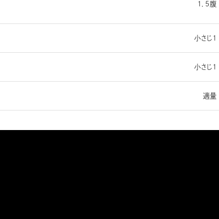
１．５腹
小さじ１
小さじ１
適量