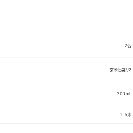
２合
玄米目盛り２
３００mL
１．５束