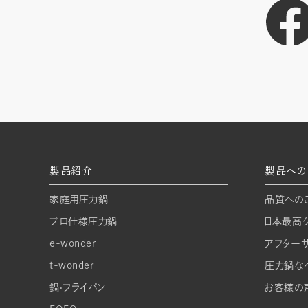
製品紹介
製品への
家庭⽤圧⼒鍋
品質への
プロ仕様圧⼒鍋
日本最高
e-wonder
アフター
t-wonder
圧力鍋な
鍋‧フライパン
お客様の