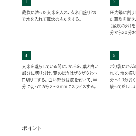
1
2
蔵炊に洗った玄米を入れ、玄米目盛り２ま
圧力鍋に割り
で水を入れて蔵炊のふたをする。
た蔵炊を置き
（蔵炊の外）を
分から３０分お
4
5
玄米を蒸らしている間に、かぶを、葉と白い
ポリ袋にかぶ
部分に切り分け、葉のほうはザクザクと小
れて、塩を振り
口切りにする。 白い部分は皮を剥いて、半
分～10分お
分に切ってから2～3mmにスライスする。
絞ってだししょ
ポイント