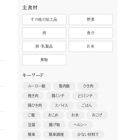
主食材
その他の加工品
野菜
肉
魚介
卵・乳製品
お米
果物
キーワード
ルーロー飯
魯肉飯
ひき肉
挽き肉
鶏ミンチ
とりミンチ
鶏ひき肉
スパイス
ごはん
ご飯
おこめ
お米
おこげ
豆腐
揚げ物
ヘルシー
簡単
簡単調理
少ない材料で