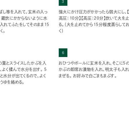
3
ばし等を入れて、玄米の入っ
強火にかけ圧力がかかったら弱火にし、
、蔵炊にかからないように水
高圧：１０分】【高圧：２０分】炊いて火を
入れてふたをしてそのまま１５
る。（火を止めてから１５分程度蒸らして
く。
く）
6
の葉とスライスしたかぶを入
おひつやボールに玄米を入れ、そこに５
、よく揉んで水分を出す。 5
かぶの即席お漬物を入れ、明太子も入れ
くと水分が出てくるので、よく
まぜる。 お好みで白ごまもまぶす。
うゆを絡める。