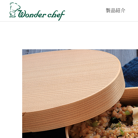
製品紹介
家庭⽤圧⼒鍋
プロ仕様圧⼒鍋
取
e-wonder
t-wonder
鍋‧フライパン
FOFO
UCHITO