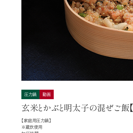
デリシャス缶詰
過去に販売した商品
全製品一覧
圧力鍋
動画
玄米とかぶと明太子の混ぜご飯【
【家庭用圧力鍋】
※蔵炊使用