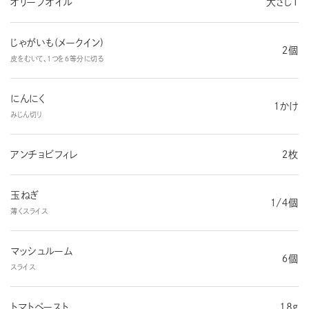
オリーブオイル
大さじ１
じゃがいも(メークイン)
２個
皮をむいて、１つを６等分に切る
にんにく
１かけ
みじん切り
アンチョビフィレ
２枚
玉ねぎ
１/４個
薄くスライス
マッシュルーム
６個
スライス
トマトペースト
18g