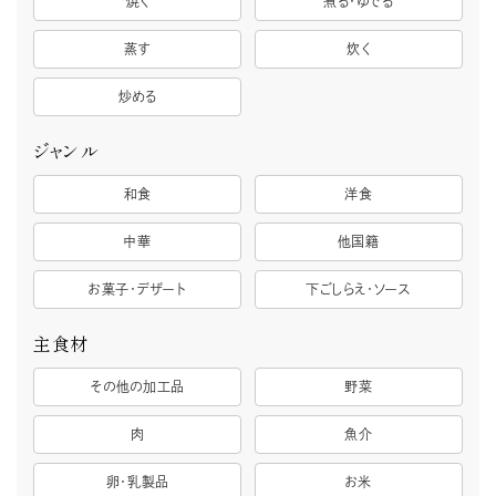
焼く
煮る・ゆでる
蒸す
炊く
炒める
ジャンル
和食
洋食
中華
他国籍
お菓子・デザート
下ごしらえ・ソース
主食材
その他の加工品
野菜
肉
魚介
卵・乳製品
お米