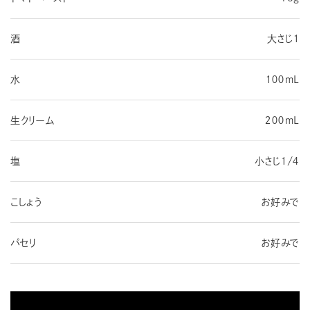
酒
大さじ１
水
１００mL
生クリーム
２００mL
塩
小さじ１/４
こしょう
お好みで
パセリ
お好みで