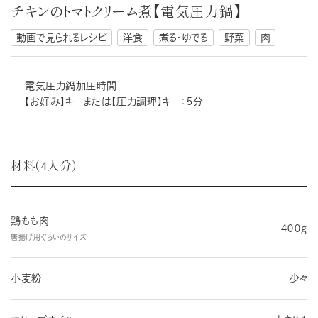
チキンのトマトクリーム煮【電気圧力鍋】
動画で見られるレシピ
洋食
煮る・ゆでる
野菜
肉
電気圧力鍋加圧時間
【お好み】キーまたは【圧力調理】キー：５分
材料（4人分）
鶏もも肉
４００g
唐揚げ用ぐらいのサイズ
小麦粉
少々