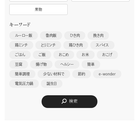
果物
キーワード
ルーロー飯
魯肉飯
ひき肉
挽き肉
鶏ミンチ
とりミンチ
鶏ひき肉
スパイス
ごはん
ご飯
おこめ
お米
おこげ
豆腐
揚げ物
ヘルシー
簡単
簡単調理
少ない材料で
節約
e-wonder
電気圧力鍋
誕生日
検索