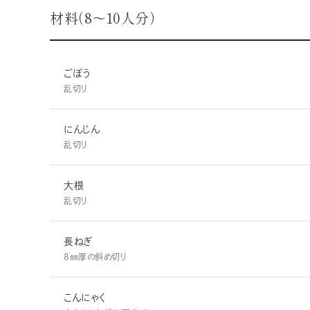
材料（8～10人分）
ごぼう
乱切り
にんじん
乱切り
大根
乱切り
長ねぎ
8㎜厚の斜め切り
こんにゃく