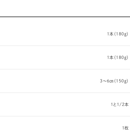
1本（180ℊ）
1本（180ℊ）
3～6㎝（150ℊ）
1と1/2本
1枚