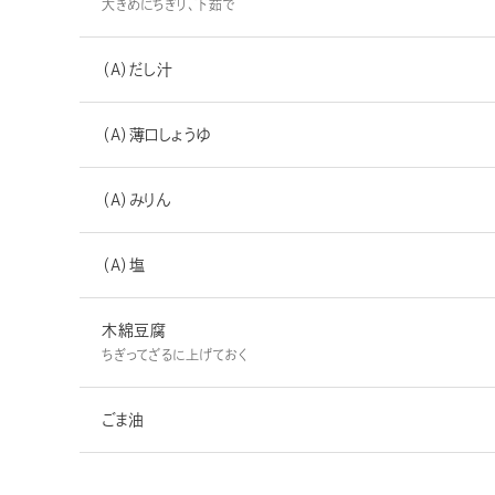
大きめにちぎり、下茹で
（A）だし汁
（A）薄口しょうゆ
（A）みりん
（A）塩
木綿豆腐
ちぎってざるに上げておく
ごま油