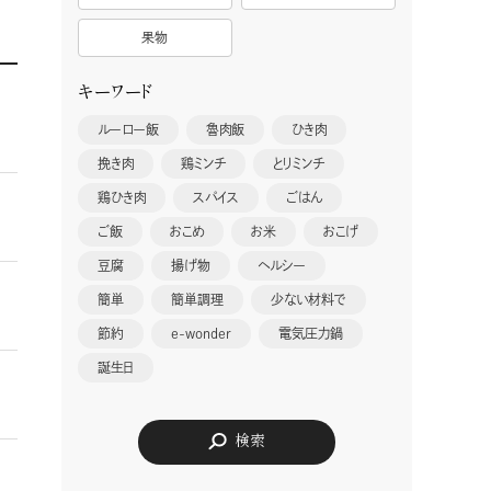
果物
キーワード
ルーロー飯
魯肉飯
ひき肉
挽き肉
鶏ミンチ
とりミンチ
鶏ひき肉
スパイス
ごはん
ご飯
おこめ
お米
おこげ
豆腐
揚げ物
ヘルシー
簡単
簡単調理
少ない材料で
節約
e-wonder
電気圧力鍋
誕生日
検索