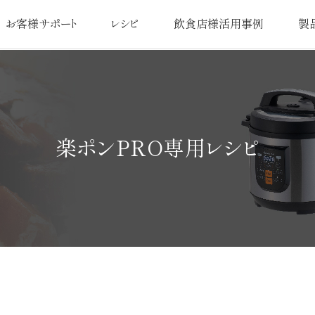
お客様サポート
レシピ
飲食店様活用事例
製
よくあるご質問
オリジナルレシピ
活用事例一覧
品質
扱説明書／交換用部品
日本最
使い方・お手入れ
アフターサ
楽ポンPRO専用レシピ
注意事項
圧力鍋なべ
お問い合わせ
お
カタログ請求
ユーザー登録のお客様