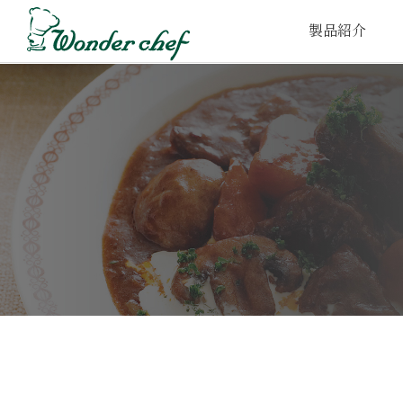
製品紹介
家庭⽤圧⼒鍋
プロ仕様圧⼒鍋
取
e-wonder
t-wonder
鍋‧フライパン
FOFO
UCHITO