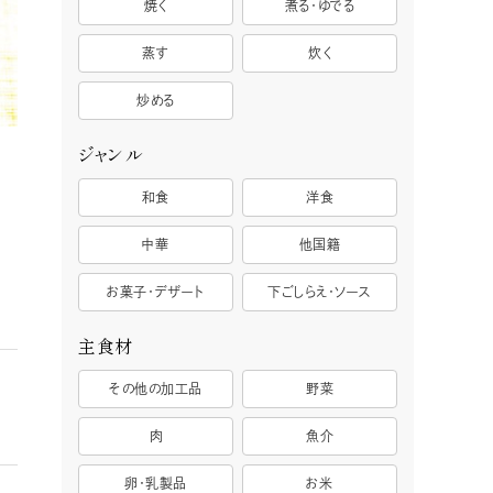
焼く
煮る・ゆでる
蒸す
炊く
炒める
ジャンル
和食
洋食
中華
他国籍
お菓子・デザート
下ごしらえ・ソース
主食材
その他の加工品
野菜
肉
魚介
卵・乳製品
お米